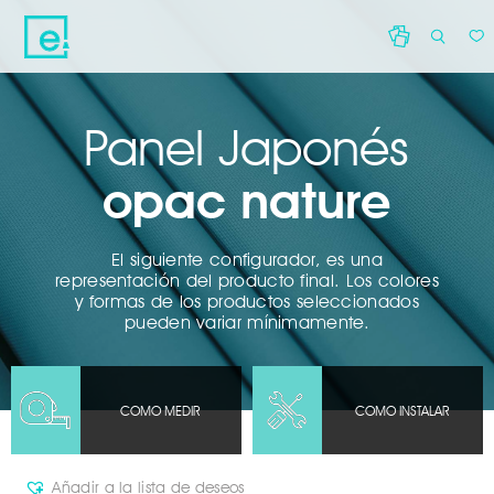
Panel Japonés
opac nature
Acepto que Decocasa trate tus datos personales para resolve
o solicitud de información por correo electrónico.here.
El siguiente configurador, es una
representación del producto final. Los colores
y formas de los productos seleccionados
pueden variar mínimamente.
COMO MEDIR
COMO INSTALAR
Añadir a la lista de deseos