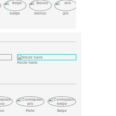
beige
blanco
gris
marrón
mele
Hacia fuera
nco
Plata
Beige