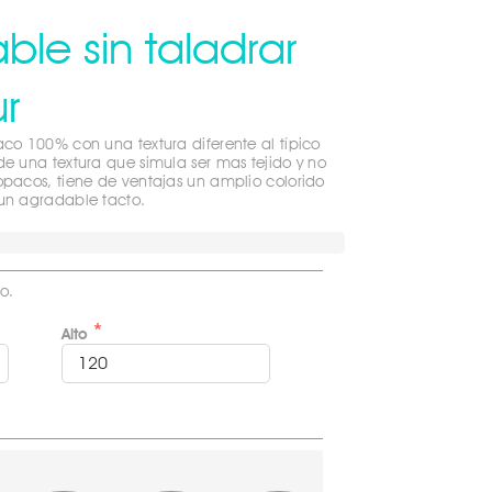
able sin taladrar
r
aco 100% con una textura diferente al típico
de una textura que simula ser mas tejido y no
opacos, tiene de ventajas un amplio colorido
 un agradable tacto.
o.
Alto