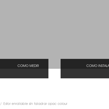
COMO MEDIR
COMO INSTAL
Estor enrollable sin taladrar opac colour