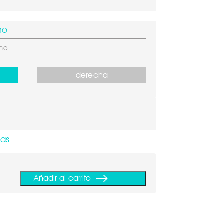
mo
smo
derecha
das
Añadir al carrito