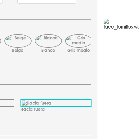
Beige
Blanco
Gris medio
Gris oscuro
Ma
Hacia fuera