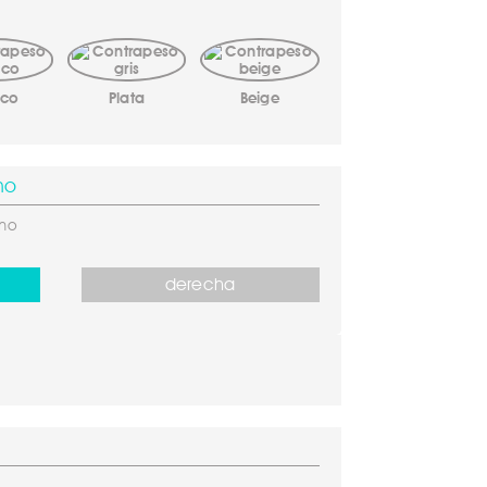
nco
Plata
Beige
mo
smo
derecha