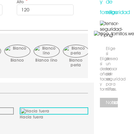
y 
de 
Alto
tornillos
seguridad
Elige 
si 
Elige 
desea 
Blanco
Blanco lino
Blanco
si 
un 
perla
Lino
Pe
desea 
tensor 
añadir 
de 
tacos 
seguridad 
y 
para 
tornillos.
niños.
Añadir
No añadir
Añadir
No añadi
Hacia fuera