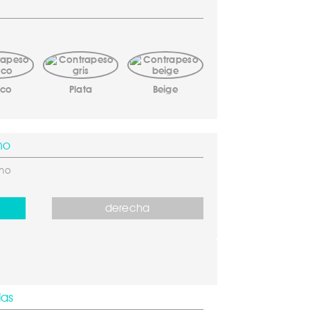
nco
Plata
Beige
mo
smo
derecha
das