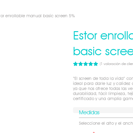
or enrollable manual basic screen 5%
Estor enrol
basic scre
(
1
valoración de clie
Valorado
1
5.00
sobre
“El screen de toda la vida” co
5 basado
ideal para darle luz y calidez
en
ya que nos ofrece todas las ve
puntuación
durabilidad, fácil limpieza, tej
de cliente
certificado y una amplia gama
Medidas
Seleccione el alto y el anch