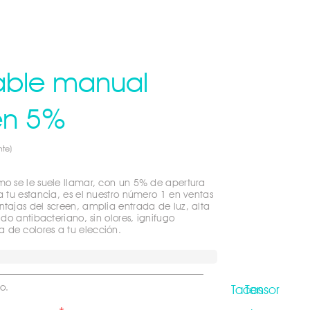
lable manual
en 5%
nte)
mo se le suele llamar, con un 5% de apertura
 a tu estancia, es el nuestro número 1 en ventas
ntajas del screen, amplia entrada de luz, alta
ido antibacteriano, sin olores, ignifugo
 de colores a tu elección.
o.
Tacos 
Tensor 